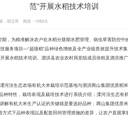
范”开展水稻技术培训
源：宿迁所
阅读：
1082
次
时期，为精准解决农户在水稻分蘖期水肥管理、病虫草害防控中的
技服务项目—“超级稻”品种绿色增效及全产业链质效提升技术
户开展水稻技术培训。泗洪县农业农村局党组成员张程及泗洪推
凓河洼生态农场有机大米栽培示范基地与泗洪两山集团优质稻
的品种特性，栽培表现及栽培技术进行系统介绍；溧河洼生态有机
讲解有机大米生产认证的关键就是要选好品种；两山集团优质
栽培方式下品种表现以及配套田间管理措施的差异，让农户直观掌